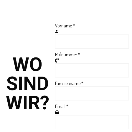
KONTAKT
Vorname
*
Rufnummer
*
WO
SIND
Familienname
*
WIR?
Email
*
Rambla Ramir
Deulofeu, 80