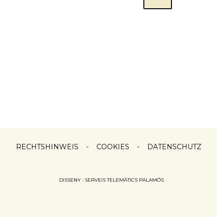
GOOGLE
EMAIL
WHATSAPP
RUFNUMMER
MAPS
RECHTSHINWEIS
-
COOKIES
-
DATENSCHUTZ
©
DISSENY : SERVEIS TELEMÀTICS PALAMÓS