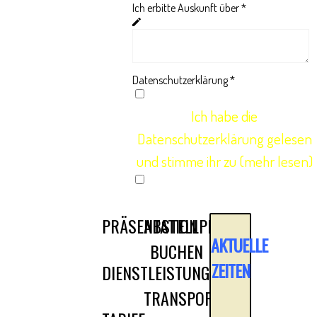
17200 PALAFRUGELL
Ich erbitte Auskunft über
*
(Costa Brava - Girona)
ESPAÑA
RUFNUMMER
Datenschutzerklärung
*
Whatsapp
Google Maps
Ich habe die
Datenschutzerklärung gelesen
und stimme ihr zu
(
mehr lesen
)
Absenden
PRÄSENTATION
ABSTELLPLATZ
AKTUELLE
BUCHEN
ZEITEN
DIENSTLEISTUNGEN
TRANSPORT