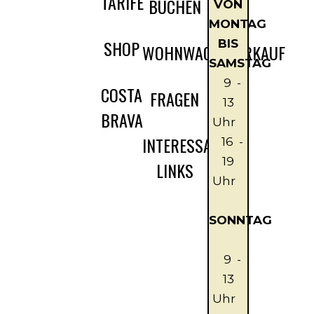
TARIFE
BUCHEN
VON
MONTAG
SHOP
BIS
WOHNWAGENVERKAUF
SAMSTAG
9 -
COSTA
FRAGEN
13
BRAVA
Uhr
INTERESSANTE
16
-
19
LINKS
Uhr
SONNTAG
9 -
13
Uhr