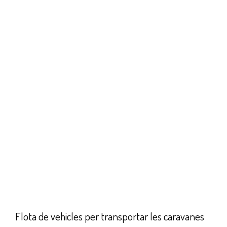
CARAVANING PALAFRUGE
EMPRESA FAMILIAR
DES DE 1995
En el centre de la COSTA BRAVA, les nostres insta
Tenim tota una selecció de serveis a la seva di
marques i botiga d’ accessoris on trobarà tot el
També disposem de venda de caravanes d’ocas
VIDEO
FLOTA
Flota de vehicles per transportar les caravanes